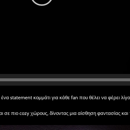
ι ένα statement κομμάτι για κάθε fan που θέλει να φέρει λί
αι σε πιο cozy χώρους, δίνοντας μια αίσθηση φαντασίας και