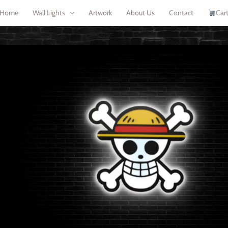
Home
Wall Lights
Artwork
About Us
Contact
Car