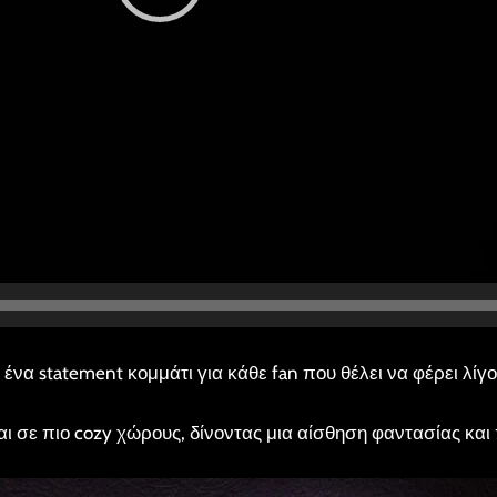
ι ένα statement κομμάτι για κάθε fan που θέλει να φέρει λί
αι σε πιο cozy χώρους, δίνοντας μια αίσθηση φαντασίας και