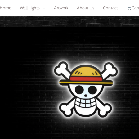
Home
Wall Lights
Artwork
About Us
Contact
Car