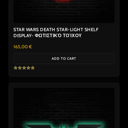
STAR WARS DEATH STAR-LIGHT SHELF
DISPLAY- ΦΩΤΙΣΤΙΚΌ ΤΟΊΧΟΥ
165,00
€
ADD TO CART
Rated
5.00
out of 5
Price
This
range:
product
55,00 €
has
through
110,00 €
multiple
variants.
The