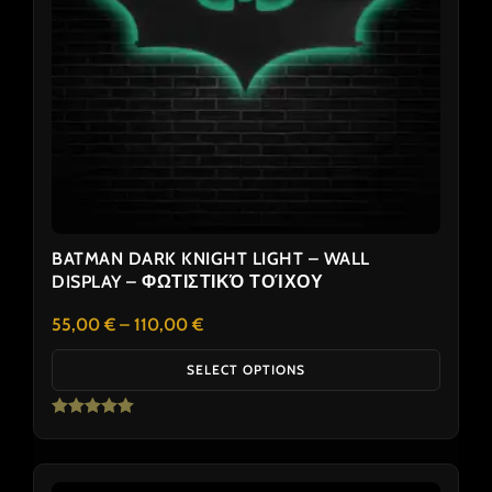
options
may
be
chosen
on
the
product
page
BATMAN DARK KNIGHT LIGHT – WALL
DISPLAY – ΦΩΤΙΣΤΙΚΌ ΤΟΊΧΟΥ
55,00
€
–
110,00
€
SELECT OPTIONS
Rated
5.00
out of 5