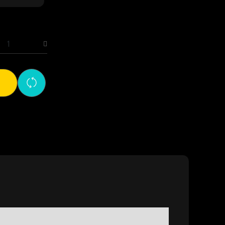
okemon
ngar
ll
ght-
τιστικο
ιχου
antity