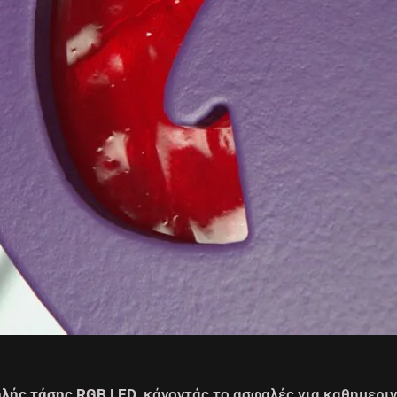
λής τάσης RGB LED
, κάνοντάς το ασφαλές για καθημερι