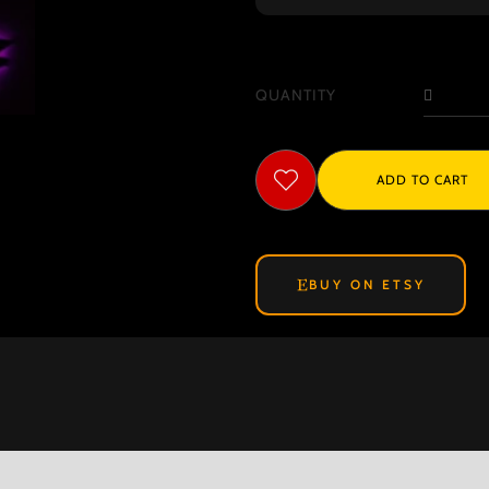
P
Ge
QUANTITY
Wa
Li
Φω
ADD TO CART
Το
qu
BUY ON ETSY