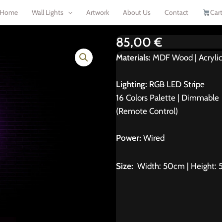
Home
Wall Lights
Artwork
About Us
Contact
Car
85,00
€
Materials:
MDF Wood | Acryli
Lighting:
RGB LED Stripe
16 Colors Palette | Dimmable
(Remote Control)
Power:
Wired
Size:
Width: 50cm | Height: 