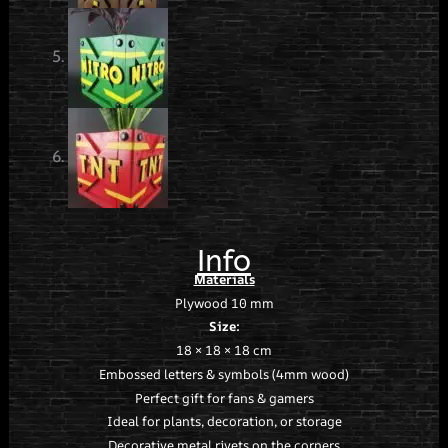
Info
Materials
Plywood 10 mm
Size:
18 × 18 × 18 cm
Embossed letters & symbols (4mm wood)
Perfect gift for fans & gamers
Ideal for plants, decoration, or storage
Decorative metal rivets on the corners