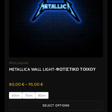
options
may
be
chosen
on
the
product
page
Most popular
METALLICA WALL LIGHT-ΦΩΤΙΣΤΙΚΟ ΤΟΙΧΟΥ
80,00
€
–
95,00
€
60cm
70cm
80cm
SELECT OPTIONS