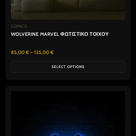
page
COMICS
WOLVERINE MARVEL ΦΩΤΙΣΤΙΚΟ ΤΟΙΧΟΥ
85,00
€
–
135,00
€
SELECT OPTIONS
Price
This
range:
product
80,00 €
has
through
95,00 €
multiple
variants.
The