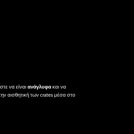
ώστε να είναι
ανάγλυφα
και να
την αισθητική των crates μέσα στο