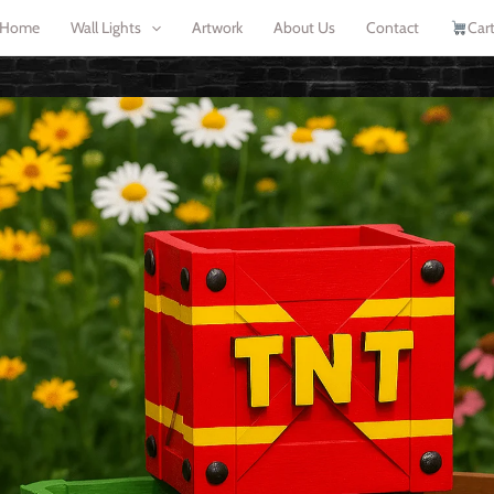
Home
Wall Lights
Artwork
About Us
Contact
Car