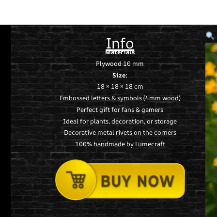
Skip
to
content
Info
Materials
Plywood 10 mm
Size:
18 × 18 × 18 cm
Embossed letters & symbols (4mm wood)
Perfect gift for fans & gamers
Ideal for plants, decoration, or storage
Decorative metal rivets on the corners
100% handmade by Lumecraft