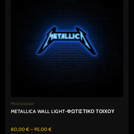
through
95,00 €
multiple
variants.
The
options
may
be
chosen
on
the
product
page
Most popular
METALLICA WALL LIGHT-ΦΩΤΙΣΤΙΚΟ ΤΟΙΧΟΥ
80,00
€
–
95,00
€