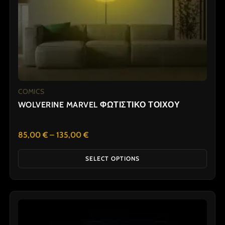
chosen
on
the
product
page
COMICS
WOLVERINE MARVEL ΦΩΤΙΣΤΙΚΟ ΤΟΙΧΟΥ
85,00
€
–
135,00
€
SELECT OPTIONS
Price
This
range:
product
80,00 €
has