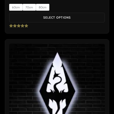
60cm
70cm
80cm
SELECT OPTIONS
Rated
5.00
out of 5